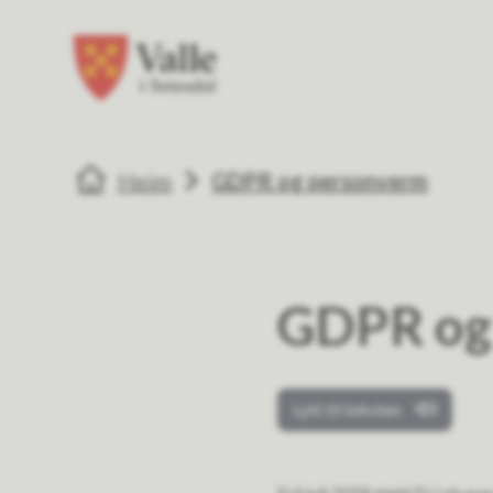
Valle kommune
Valle kommune
Du er her:
Heim
GDPR og personverm
GDPR og
Lytt til teksten
Frå juli 2018 gjeld EU sin n