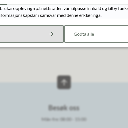
brukaropplevinga på nettstaden vår, tilpasse innhald og tilby funks
informasjonskapslar i samsvar med denne erklæringa.
Ja
Nei
Godta alle
Besøk oss
Mån-fre: 08:00 - 15:00