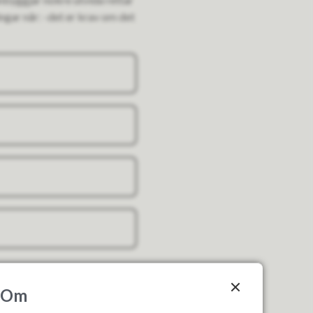
gar når: -det er krav om det
Om