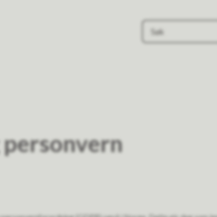
 personvern
ye personvernforordning (GDPR) også i Norge. Dette gir deg som in