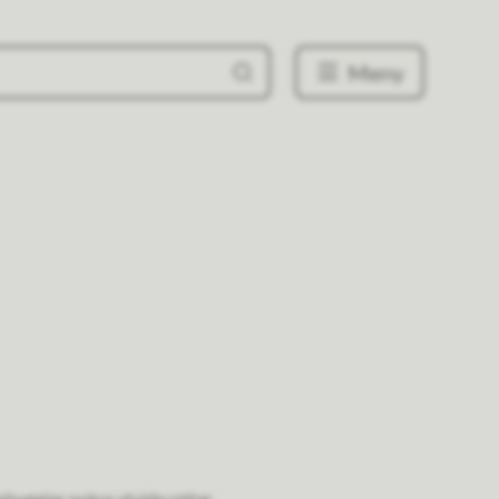
Meny
nbyggjar nokre utvida rettar