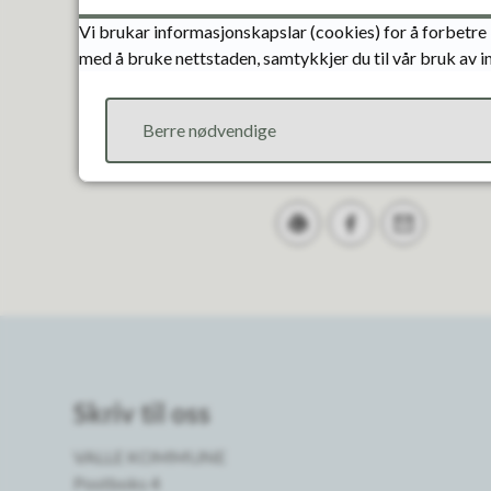
Vi brukar informasjonskapslar (cookies) for å forbetre 
med å bruke nettstaden, samtykkjer du til vår bruk av 
Berre nødvendige
Skriv ut
Del på Facebook
Tips en venn
Skriv til oss
VALLE KOMMUNE
Postboks 4