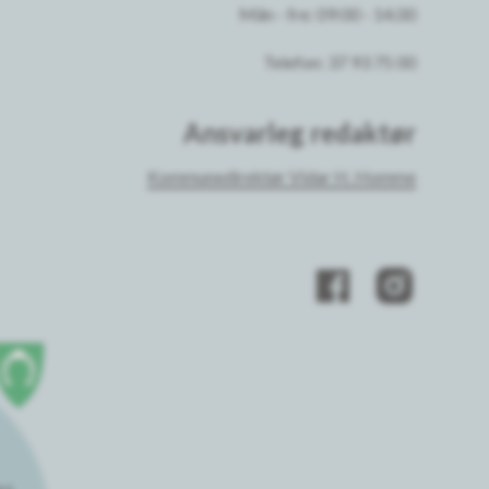
Mån - fre: 09:00 - 14.00
Telefon: 37 93 75 00
Ansvarleg redaktør
Kommunedirektør Vidar H. Homme