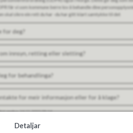
DPR får vi som kommune berre lov å behandle dine personopplysnin
n skal sikre ein rett du har -du har gitt klart samtykke til det
e for deg?
om innsyn, retting eller sletting?
leg for behandlinga?
takte for meir informasjon eller for å klage?
ist endra
14.11.2023 09:14
Detaljar
Fann du det du leita etter?