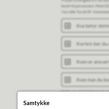
knytt til personvern. Med G
i lov eller forskrift -kommune
Kva betyr dett
Korleis ber du 
Kven er ansvar
Kven kan du kon
Publisert
10.07.2023 11:47
S
Samtykke