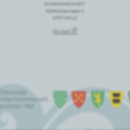
KOMMUNEHUSET
Kjellebergsvegen 1
4747 VALLE
Vis i kart