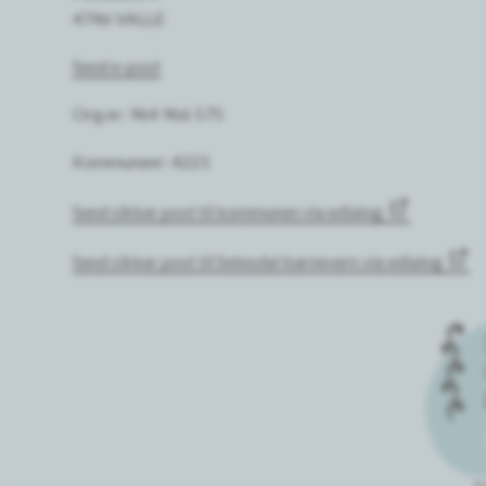
4746 VALLE
Send e-post
Org.nr: 964 966 575
Kommunenr: 4221
Send sikker post til kommunen via edialog
Send sikker post til Setesdal barnevern via edialog