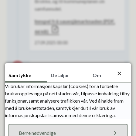
Brokke, og til kommuneplanen sin
samfunnsdel.
Innspel frå sauesjåmarknaden
(PDF,
66 kB)
27.09.2025 00:00
Næringsfrukost
Samtykke
Detaljar
Om
Den 25. september vart det igjen
Vi brukar informasjonskapslar (cookies) for å forbetre
arrangert næringsfrukost, denne gong
brukaropplevinga på nettstaden vår, tilpasse innhald og tilby
med tema samferdsel og
funksjonar, samt analysere trafikken vår. Ved å halde fram
næringsutvikling.
med å bruke nettstaden, samtykkjer du til vår bruk av
informasjonskapslar i samsvar med denne erklæringa.
Referat frå næringsfrukost
(PDF, 66
kB)
Berre nødvendige