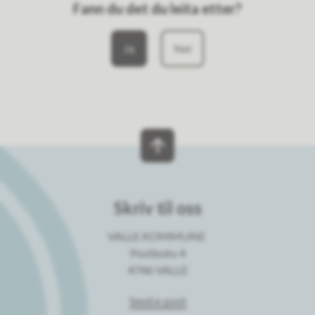
Fann du det du leita etter?
Ja
Nei
Skriv til oss
VALLE KOMMUNE
Postboks 4
4746 VALLE
Send e-post