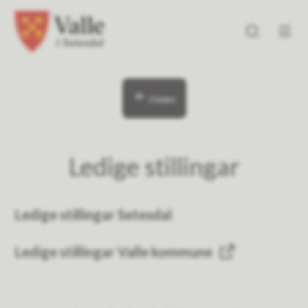
Valle kommune
Valle kommune
Du er her:
Heim
Ledige stillingar
Ledige stillingar Setesdal
Ledige stillingar Valle kommune