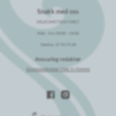
Snakk med oss
VELKOMSTSENTERET
Mån - fre: 09:00 - 14.00
Telefon: 37 93 75 00
Ansvarleg redaktør
Kommunedirektør Vidar H. Homme