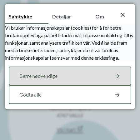
Org.nr: 964 966 575
Samtykke
Detaljar
Om
Kommunenr: 4221
Vi brukar informasjonskapslar (cookies) for å forbetre
brukaropplevinga på nettstaden vår, tilpasse innhald og tilby
Send sikker post til kommunen via edialog
funksjonar, samt analysere trafikken vår. Ved å halde fram
Send sikker post til Setesdal barnevern via edialog
med å bruke nettstaden, samtykkjer du til vår bruk av
informasjonskapslar i samsvar med denne erklæringa.
Besøk oss
Berre nødvendige
Mån-fre: 08:00 - 15:00
Godta alle
KOMMUNEHUSET
Kjellebergsvegen 1
4747 VALLE
Vis i kart