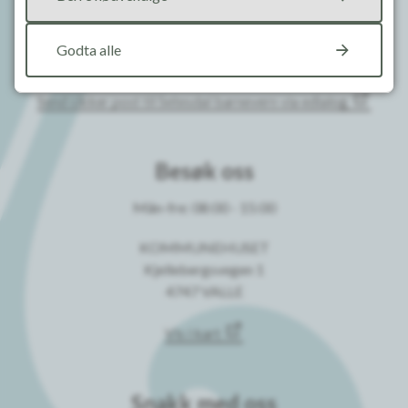
Kommunenr: 4221
Godta alle
Send sikker post til kommunen via edialog
Send sikker post til Setesdal barnevern via edialog
Besøk oss
Mån-fre: 08:00 - 15:00
KOMMUNEHUSET
Kjellebergsvegen 1
4747 VALLE
Vis i kart
Snakk med oss