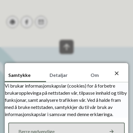
Skriv ut
Del på Facebook
Tips en venn
Skriv til oss
Samtykke
Detaljar
Om
VALLE KOMMUNE
Vi brukar informasjonskapslar (cookies) for å forbetre
Postboks 4
brukaropplevinga på nettstaden vår, tilpasse innhald og tilby
4746 VALLE
funksjonar, samt analysere trafikken vår. Ved å halde fram
med å bruke nettstaden, samtykkjer du til vår bruk av
Send e-post
informasjonskapslar i samsvar med denne erklæringa.
Org.nr: 964 966 575
Berre nødvendige