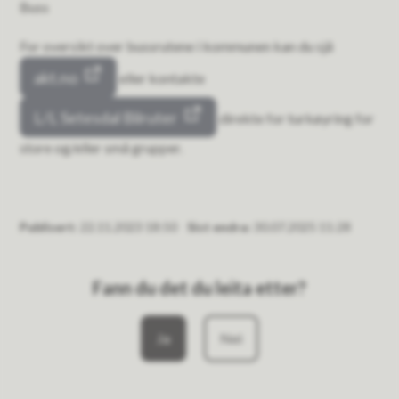
Buss
For oversikt over bussrutene i kommunen kan du sjå
akt.no
eller kontakte
L/L Setesdal Bilruter
direkte for turkøyring for
store og/eller små grupper.
Publisert
22.11.2023 18:50
Sist endra
30.07.2025 11:28
Fann du det du leita etter?
Ja
Nei