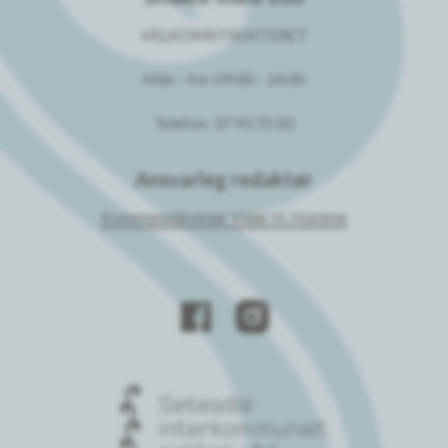
VELKOMSTSENTERET
Mån - fre: 09:00 - 14.00
Telefon: 37 93 75 00
Ansvarleg redaktør
Kommunedirektør Vidar H. Homme