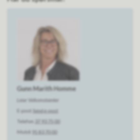
Gunn Marith Homme
Leiar Velkomstsenter
E-post
Send e-post
Telefon
37 93 75 00
Mobil
91 83 70 00