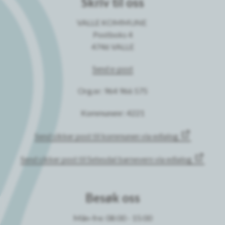
Skriv til oss
VALLE KOMMUNE
Postboks 4
4746 VALLE
Send e-post
Org.nr: 964 966 575
Kommunenr: 4221
Send sikker post til kommunen via edialog
Send sikker post til Setesdal barnevern via edialog
Besøk oss
Mån-fre: 08:00 - 15:00