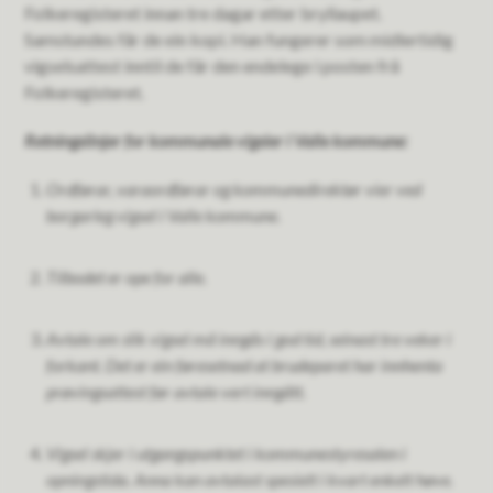
Folkeregisteret innan tre dagar etter bryllaupet.
Samstundes får de ein kopi. Han fungerer som midlertidig
vigselsattest inntil de får den endelege i posten frå
Folkeregisteret.
Retningslinjer for kommunale vigsler i Valle kommune:
Ordførar, varaordførar og kommunedirektør vier ved
borgarleg vigsel i Valle kommune.
Tilbodet er ope for alle.
Avtale om slik vigsel må inngås i god tid, seinast tre veker i
forkant. Det er ein føresetnad at brudeparet har innhenta
prøvingsattest før avtale vert inngått.
Vigsel skjer i utgangspunktet i kommunestyresalen i
opningstida. Anna kan avtalast spesielt i kvart enkelt høve.