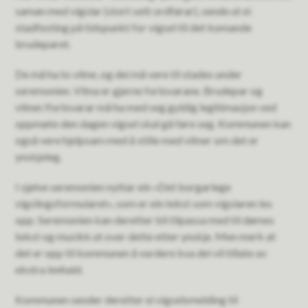
saman med vigslar (stort sett ordførar), sende ut ei
stadfesting på tidspunkt for vigsel til det komande
brudeparet.
De må ha to vitne, og dei må vere til stades under
seremonien. Vitna er gjerne forlovarane. Brudepar og
vitner/forlovarar må ha med seg gyldig legitimasjon ved
oppmøte den dagen vigsel skal gå føre seg. Kommunen kan
også vere hjelpsam med å stille med vitner om det er
ynskjeleg.
I sjølve seremonien nyttar ein «Det borgarlege
vigslingsformularet», som er ein tekst som vigslaren les
opp. Seremonien kan deretter bli tilpassa med til dømes
tekst og musikk ut over dette etter ynskje. Men merk at
det er opp til kommunen å vurdere kva dei vil tillate av
ekstra innhald.
Kommunen sender deretter ei vigselsmelding til