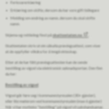
Forlovarerklæring
Erklæring om skifte, dersom du har vore gift tidlegare
Melding om endring av namn, dersom du skal skifte
namn.
Skjema og rettleiing finst på
skatteetaten.no
.
Skatteetaten skriv ut ein såkalla prøvingsattest, som viser
at de oppfyller vilkåra for å inngå ekteskap.
Etter at de har fått prøvingsattesten kan de sende
bestilling av vigsel via elektronisk søknadsportan. Den finn
du her:
Bestilling av vigsel
Vigsel går føre seg i kommunestyresalen (30+ gjester),
eller lite møterom ved kommunestyresalen (max 6 gjester)
Når vi har motteke "bestilling" på vigsel vil sakshandsamar,