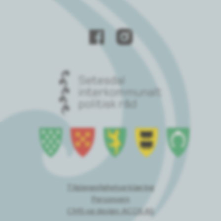
Tilgjengelighetserklæring
Personvern
CMS og design: ACOS AS