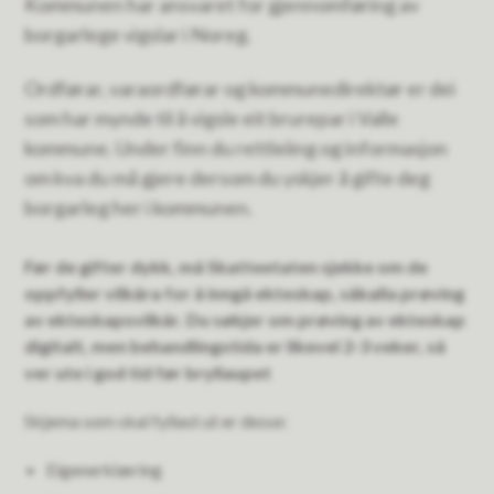
Kommunen har ansvaret for gjennomføring av
borgarlege vigslar i Noreg.
Ordførar, varaordførar og kommunedirektør er dei
som har mynde til å vigsle eit brurepar i Valle
kommune. Under finn du rettleiing og informasjon
om kva du må gjere dersom du yskjer å gifte deg
borgarleg her i kommunen.
Før de gifter dykk, må Skatteetaten sjekke om de
oppfyller vilkåra for å inngå ekteskap, såkalla prøving
av ekteskapsvilkår. Du søkjer om prøving av ekteskap
digitalt, men behandlingstida er likevel 2-3 veker, så
ver ute i god tid før bryllaupet
Skjema som skal fyllast ut er desse:
Eigenerklæring