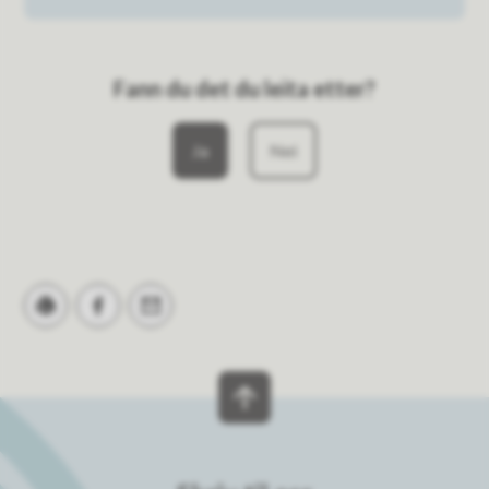
Fann du det du leita etter?
Ja
Nei
Skriv ut
Del på Facebook
Tips en venn