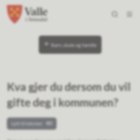
Valle kommune
Valle kommune
Du er her:
Barn, skule og familie
Kva gjer du dersom du vil
gifte deg i kommunen?
Lytt til teksten