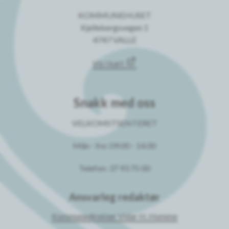
KOMMUNEHUSET
Kjellebergsvegen 1
4747 VALLE
Vis i kart
Snakk med oss
VELKOMSTSENTERET
Mån - fre: 09:00 - 14.00
Telefon: 37 93 75 00
Ansvarleg redaktør
Kommunedirektør Vidar H. Homme