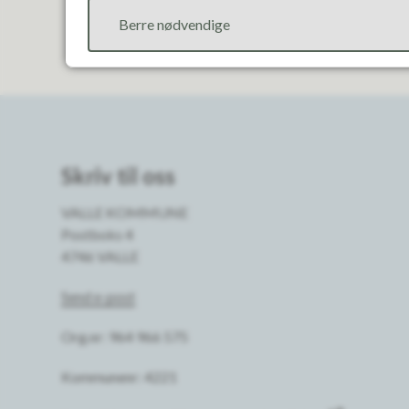
Berre nødvendige
Skriv til oss
VALLE KOMMUNE
Postboks 4
4746 VALLE
Send e-post
Org.nr: 964 966 575
Kommunenr: 4221