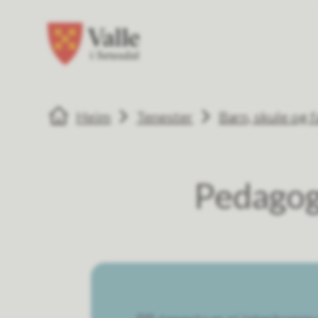
Valle kommune
Valle kommune
Du er her:
Heim
Tenester
Barn, skule og f
Pedagog