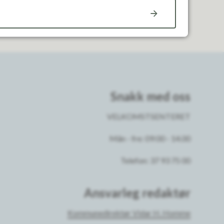
Snakk med oss
VELKOMSTSENTERET
Mån - fre: 09:00 - 14.00
Telefon: 37 93 75 00
Ansvarleg redaktør
Kommunedirektør Vidar H. Homme