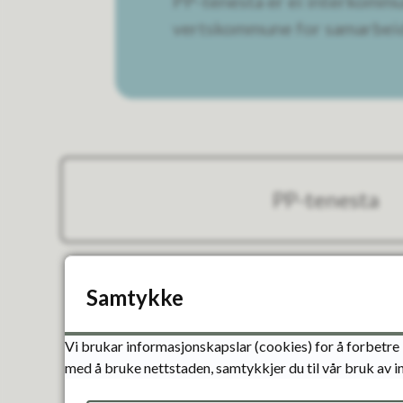
PP-tenesta er ei interkommu
vertskommune for samarbeidet
PP-tenesta
Samtykke
Vi brukar informasjonskapslar (cookies) for å forbetre 
med å bruke nettstaden, samtykkjer du til vår bruk av 