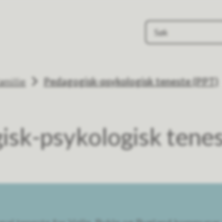
amilie
Pedagogisk-psykologisk teneste (PPT)
isk-psykologisk tenes