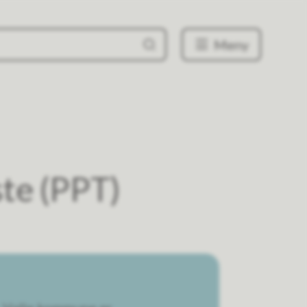
Meny
te (PPT)