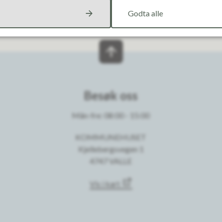
Godta alle
Besøk oss
Mån-fre: 08:00 - 15:00
KOMMUNEHUSET
Kjellebergsvegen 1
4747 VALLE
Vis i kart