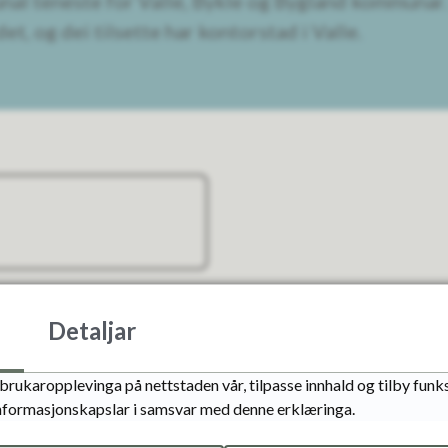
nal teneste for Valle, Bykle og Bygland kommunar
, og dei tilsette har kontorstad i Valle.
Detaljar
Fann du det du leita etter?
brukaropplevinga på nettstaden vår, tilpasse innhald og tilby funks
informasjonskapslar i samsvar med denne erklæringa.
Ja
Nei