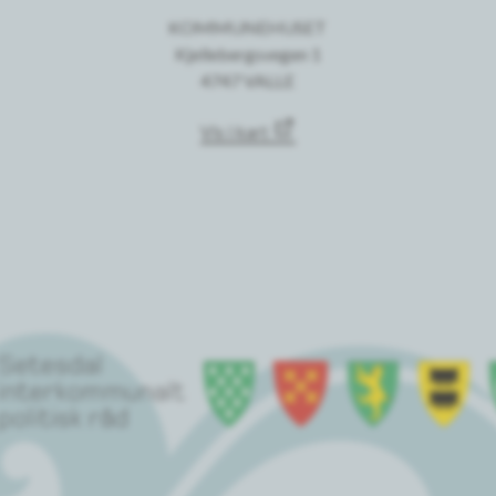
KOMMUNEHUSET
Kjellebergsvegen 1
4747 VALLE
Vis i kart