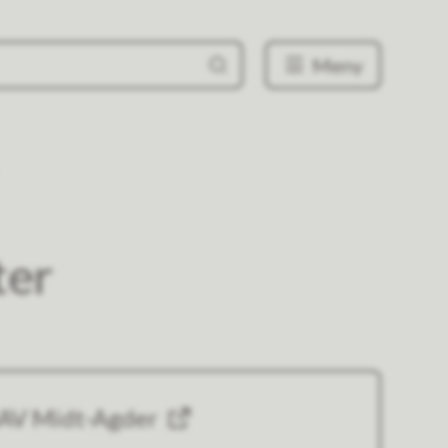
Meny
ter
AV Midt-Agder