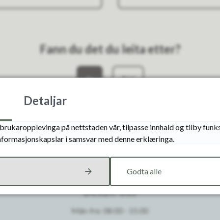
Fann du det du leita etter?
Ja
Nei
Detaljar
brukaropplevinga på nettstaden vår, tilpasse innhald og tilby funks
informasjonskapslar i samsvar med denne erklæringa.
Godta alle
Besøk oss
Mån-fre: 08:00 - 15:00