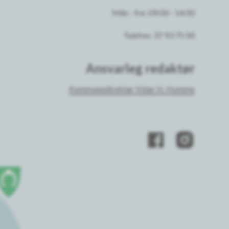
Mån - fre: 09:00 - 14.00
Telefon: 37 93 75 00
Ansvarleg redaktør
Kommunedirektør Vidar H. Homme