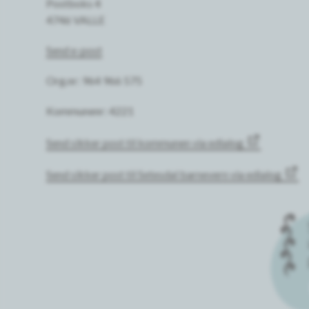
Postboks 4
4746 VALLE
Send e-post
Org.nr: 964 966 575
Kommunenr: 4221
Send sikker post til kommunen via edialog
Send sikker post til Setesdal barnevern via edialog