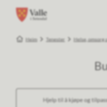
Valle kommune
Valle kommune
Du er her:
Heim
Tenester
Helse, omsorg o
Bu
Hjelp til å kjøpe og tilpa