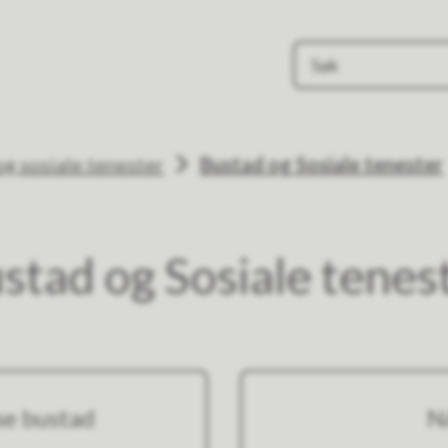
g sosiale tenester
Bustad og Sosiale tenester
stad og Sosiale tenes
sse bustad
N