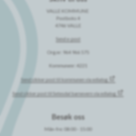
VALLE KOMMUNE
Postboks 4
4746 VALLE
Send e-post
Org.nr: 964 966 575
Kommunenr: 4221
Send sikker post til kommunen via edialog
Send sikker post til Setesdal barnevern via edialog
Besøk oss
Mån-fre: 08:00 - 15:00