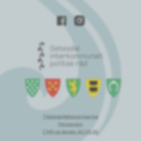
Tilgjengelighetserklæring
Personvern
CMS og design: ACOS AS