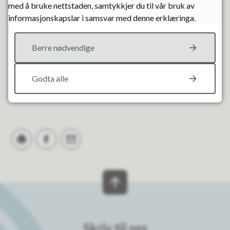
med å bruke nettstaden, samtykkjer du til vår bruk av
Statens vegvesen
informasjonskapslar i samsvar med denne erklæringa.
Fann du det du leita etter?
Berre nødvendige
Ja
Nei
Godta alle
Skriv ut
Del på Facebook
Tips en venn
Skriv til oss