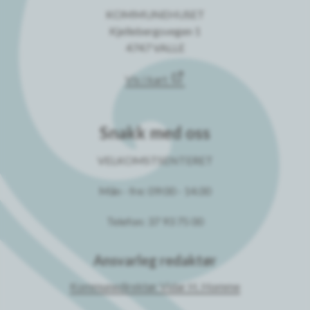
KOMMUNEHUSET
Kjellebergsvegen 1
4747 VALLE
Vis i kart
Snakk med oss
VELKOMSTSENTERET
Mån - fre: 09:00 - 14.00
Telefon: 37 93 75 00
Ansvarleg redaktør
Kommunedirektør Vidar H. Homme