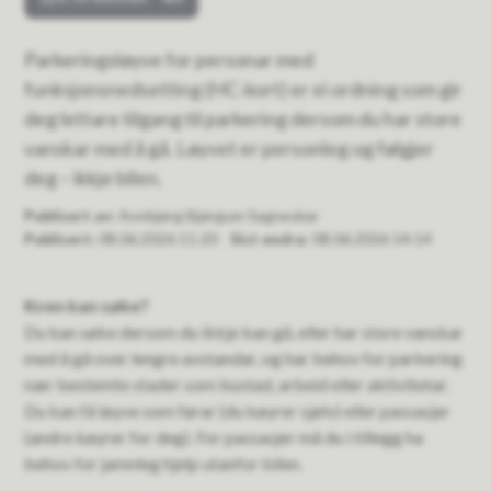
Parkeringsløyve for personar med
funksjonsnedsetting (HC‑kort) er ei ordning som gir
deg lettare tilgang til parkering dersom du har store
vanskar med å gå. Løyvet er personleg og følgjer
deg – ikkje bilen.
Publisert av
Annbjørg Bjørgum Sagneskar
Publisert
08.06.2026 11:20
Sist endra
08.06.2026 14:14
Kven kan søke?
Du kan søke dersom du ikkje kan gå, eller har store vanskar
med å gå over lengre avstandar, og har behov for parkering
nær bestemte stader som bustad, arbeid eller aktivitetar.
Du kan få løyve som førar (du køyrer sjølv) eller passasjer
(andre køyrer for deg). For passasjer må du i tillegg ha
behov for jamnleg hjelp utanfor bilen.