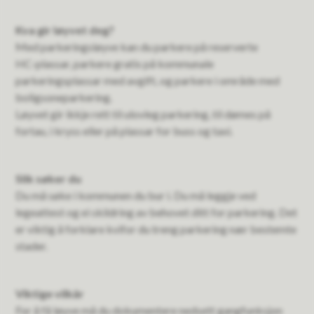
Kva gir løyvet deg?
Med parkeringsløyve kan du parkere på reserverte
HC‑plassar, parkere gratis på kommunale
parkeringsplassar med avgift, og parkere i område med
boligsoneparkering.
Løyvet gir ikkje rett til ulovleg parkering, til dømes på
fortau, i kryss eller på plassar for buss og taxi.
Slik søker du
Du må søke i kommunen du bur i. Du må leggje ved
legeattest og ei skildring av behovet ditt for parkering. Det
er viktig å forklare kvifor du treng parkering nær bestemte
stader.
Viktige vilkår
For å få løyve må du dokumentere nedsett gangfunksjon