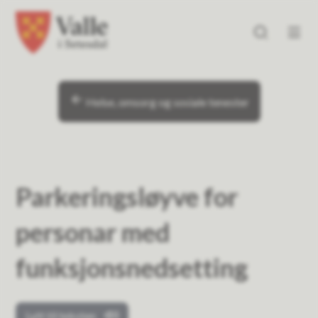
Valle kommune
Valle kommune
Du er her:
Helse, omsorg og sosiale tenester
Parkeringsløyve for
personar med
funksjonsnedsetting
Lytt til teksten