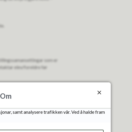
te.
stillingssamansettingar som er
taktar elev/foreldre før
Om
tivt arbeid. For å førebu nytt
n.
jonar, samt analysere trafikken vår. Ved å halde fram