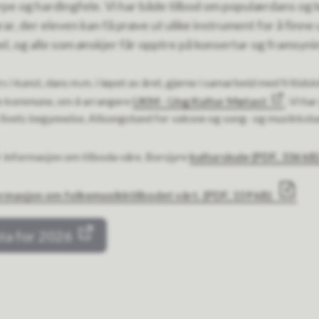
arpe og hardingfele. Vi har både tilbod om populærdans og 
ar, der eleven kan få prøve ut ulike instrument for å finne
el, og alle som ønskjer får opptre på konsertar og framsyni
urs i kunst, dans m.m. i løpet av året, gjerne i samarbeid med friti
le kommune, om å arrangere
UKM - Ung Kultur Møtast
. Vi ha
livets begynnelse, Allsongstund for vaksne og song- og musikkst
ir informasjon om tilboda våre. Borsjyre
kulturskule
(PDF, 336 kB
formasjon om folkemusikktilbodet vårt.
(PDF, 159 kB)
sta for 2026