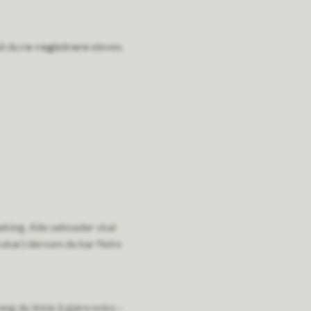
må du
re-registrere
eleven.
øking. Alle søknader skal
ukar) dersom du har fleire
eng du ikkje å gjere noko –