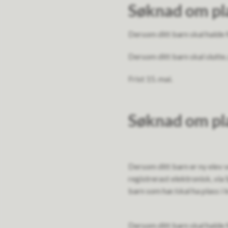
Søknad om pla
Dersom ditt barn skal halde 
Dersom ditt barn skal slutte,
Frist 15. mai.
Søknad om pla
Dersom ditt barn er ny elev v
registrerast elektronisk, vi
barn som har/skal ha plass i 
Dersom ditt barn skal halde 