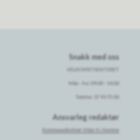
Snakk med oss
VELKOMSTSENTERET
Mån - fre: 09:00 - 14.00
Telefon: 37 93 75 00
Ansvarleg redaktør
Kommunedirektør Vidar H. Homme