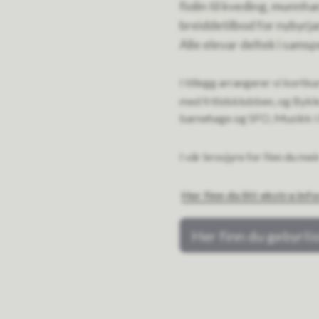
fiolin til kveding, munnh
breiddetilbod for nybyrjar
Alle elevar deltek i samsp
I tillegg arrangerer vi kortk
med fritidsklubben, og Byk
barnehage og SFO, Musikk i 
I vår brosjyre for finn du me
Her finn du litt ekstra in
Her finn du gebyrli