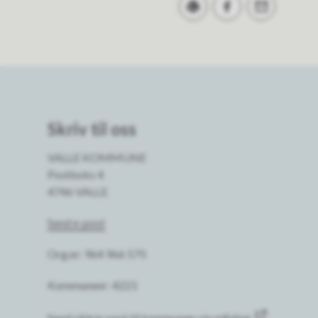
Skriv ut
Del på Facebook
Tips en venn
Skriv til oss
VALLE KOMMUNE
Postboks 4
4746 VALLE
Send e-post
Org.nr: 964 966 575
Kommunenr: 4221
Send sikker post til kommunen via edialog