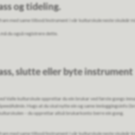
ss og tideling.
fram med same tilbod/instrument i vår kulturskule neste skuleår 
 må du også registrere dette.
ss, slutte eller byte instrument
ed Valle kulturskule opprettar du ein brukar ved første gongs inns
a SpeedAdmin. Hugs at du skal nytte ein og same innloggingsinfo (br
kulturskulen – du opprettar altså brukarkonto berre ein gong.
fram med same tilbod/instrument i vår kulturskule neste skuleår tr