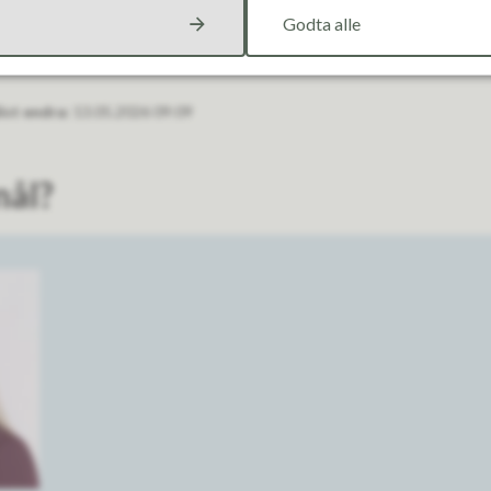
kulturskule!
Godta alle
ist endra
13.05.2026 09:09
mål?