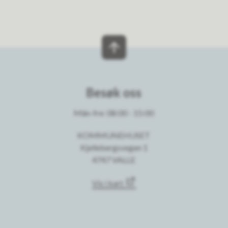
Besøk oss
Mån-fre: 08:00 - 15:00
KOMMUNEHUSET
Kjellebergsvegen 1
4747 VALLE
Vis i kart