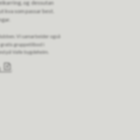
leikarring, og dessutan
 ut kva som passar best.
ngar.
dsklubben. Vi samarbeider også
r gratis gruppetilbod i
und på Valle bygdeheim.
)
.