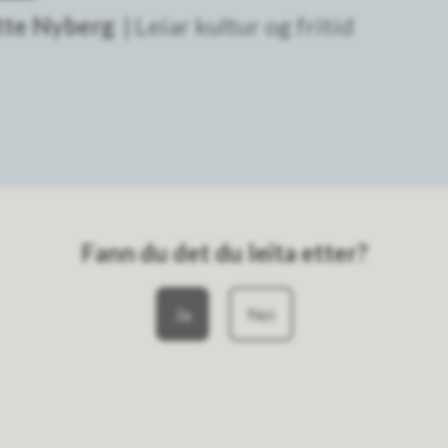
tte Nyberg
Leiar kultur og fritid
Fann du det du leita etter?
Ja
Nei