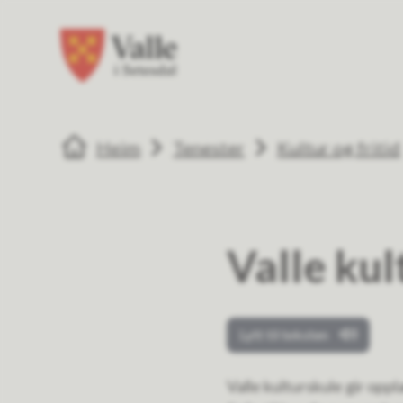
Valle kommune
Valle kommune
Du er her:
Heim
Tenester
Kultur og fritid
Valle kul
Lytt til teksten
Valle kulturskule gir oppl