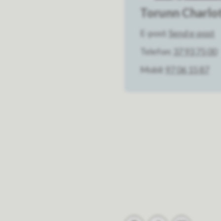
Torunn Charlo
E-post
Send e-post
Telefon
37 93 75 00
Mobil
97 06 15 87