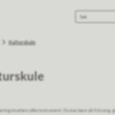
Kulturskule
turskule
æring innaføre ulike instrument. Du kan lære alt frå song, 