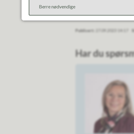
Hjarteleg velkomen til Valle 
Berre nødvendige
Publisert
27.09.2023 14:17
S
Har du spørs