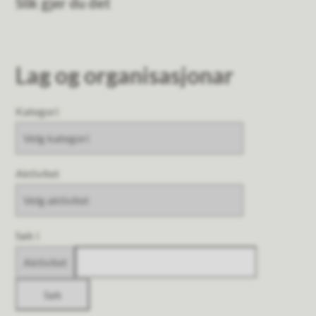
Slik gjer du det
Lag og organisasjonar
Kategori
Aktivitet
Søk i