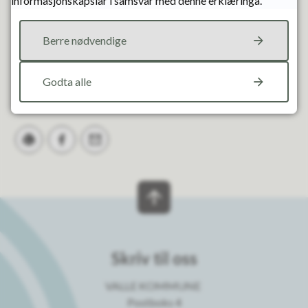
informasjonskapslar i samsvar med denne erklæringa.
Fann du det du leita etter?
Berre nødvendige
Ja
Nei
Godta alle
Skriv ut
Del på Facebook
Tips en venn
Skriv til oss
VALLE KOMMUNE
Postboks 4