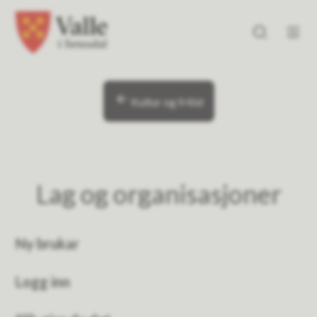
Valle kommune
Valle kommune
Du er her:
Kultur og fritid
Lag og organisasjoner
Ny brukar
Logg inn