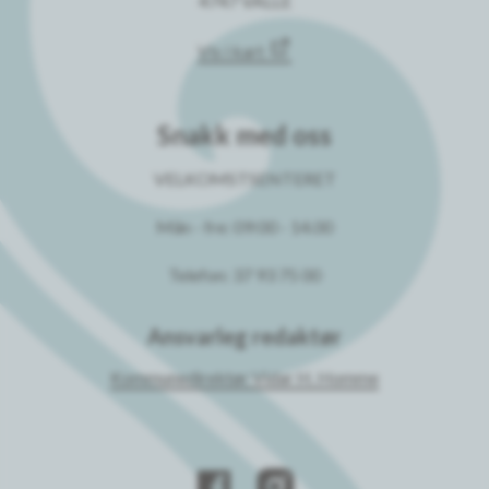
4747 VALLE
Vis i kart
Snakk med oss
VELKOMSTSENTERET
Mån - fre: 09:00 - 14.00
Telefon: 37 93 75 00
Ansvarleg redaktør
Kommunedirektør Vidar H. Homme