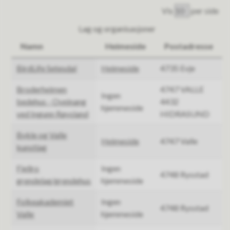
Vis
per side
Lag og organisasjoner
Namn
Heimeside
Postadresse
BirdLife Setesdal
Heimeside
4735 Evje
Broderheimen
4747 VALLE
Ingen
bedehus - Oveinang
4432
hjemmeside
ved Ingunn Røysland
HIDRASUND
Bykle og Valle
Heimeside
4747 Valle
kunstlag
Fjellro
Ingen
4748 Rysstad
grendelag/grendehus
hjemmeside
Folkeakademiet
Ingen
4748 Rysstad
Valle
hjemmeside