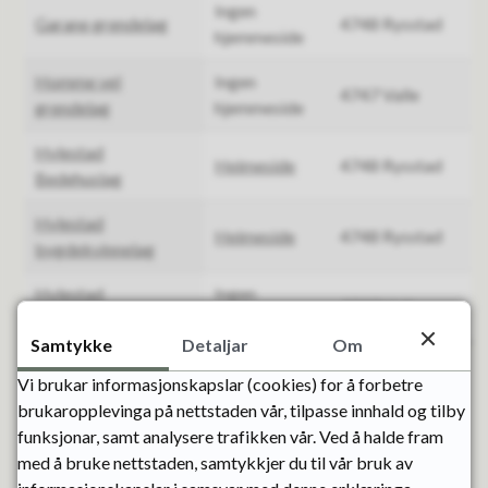
Ingen
Garane grendelag
4748 Rysstad
hjemmeside
Homme vel
Ingen
4747 Valle
grendelag
hjemmeside
Hylestad
Heimeside
4748 Rysstad
Bedehuslag
Hylestad
Heimeside
4748 Rysstad
bygdekvinnelag
Hylestad
Ingen
4747 Valle
pistolklubb
hjemmeside
Samtykke
Detaljar
Om
Viser side 1 av 3
Vi brukar informasjonskapslar (cookies) for å forbetre
brukaropplevinga på nettstaden vår, tilpasse innhald og tilby
Forrige
1
2
3
Neste
funksjonar, samt analysere trafikken vår. Ved å halde fram
med å bruke nettstaden, samtykkjer du til vår bruk av