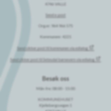
4746 VALLE
Send e-post
Org.nr: 964 966 575
Kommunenr: 4221
Send sikker post til kommunen via edialog
Send sikker post til Setesdal barnevern via edialog
Besøk oss
Mån-fre: 08:00 - 15:00
KOMMUNEHUSET
Kjellebergsvegen 1