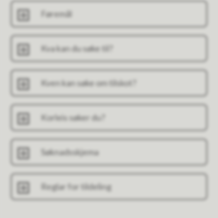
Føremål
Kva kan du søke til?
Kven kan søke om tilskot?
Korleis søker du?
Søknadsskjema
Reglar for tildeling