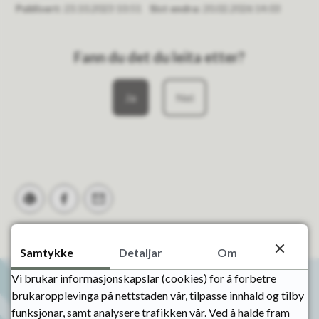
Publisert
23.10.2023 10:51
Sist endra
20.02.2026 14:03
Fann du det du leita etter?
Ja
Nei
Skriv ut
Del på Facebook
Tips en venn
Samtykke
Detaljar
Om
Vi brukar informasjonskapslar (cookies) for å forbetre
brukaropplevinga på nettstaden vår, tilpasse innhald og tilby
funksjonar, samt analysere trafikken vår. Ved å halde fram