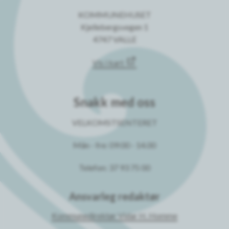
KOMMUNEHUSET
Kjellebergsvegen 1
4747 VALLE
Vis i kart
Snakk med oss
VELKOMSTSENTERET
Mån - fre: 09:00 - 14.00
Telefon: 37 93 75 00
Ansvarleg redaktør
Kommunedirektør Vidar H. Homme