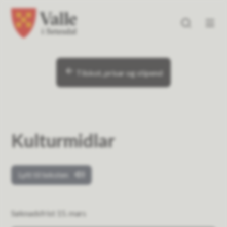
Valle kommune
Valle kommune
Du er her:
Tilskot, prisar og stipend
Kulturmidlar
Lytt til teksten
Søknadsfrist 15. mars