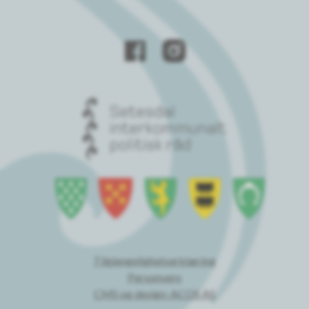
Tilgjengelighetserklæring
Personvern
CMS og design: ACOS AS