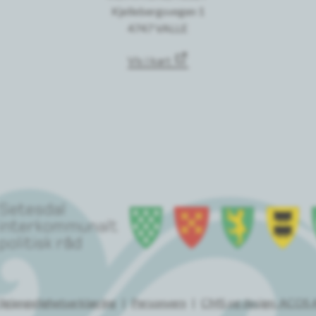
Kjellebergsvegen 1
4747 VALLE
Vis i kart
ilgjengelighetserklæring
Personvern
CMS og design: ACOS 