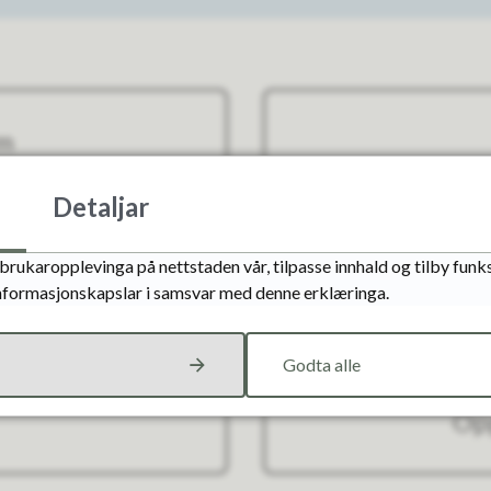
om
Detaljar
brukaropplevinga på nettstaden vår, tilpasse innhald og tilby funks
g
Sama
informasjonskapslar i samsvar med denne erklæringa.
Godta alle
Op