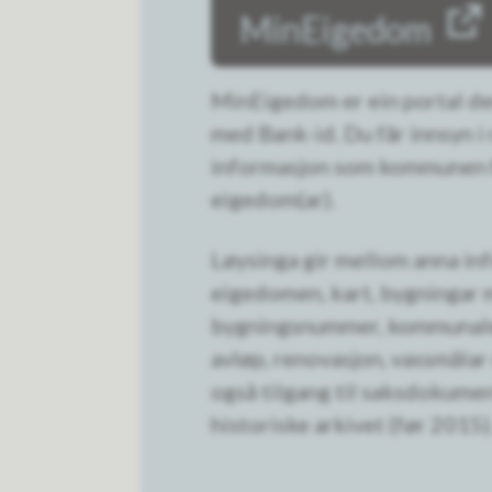
MinEigedom
MinEigedom er ein portal de
med Bank-id. Du får innsyn i
informasjon som kommunen h
eigedom(ar).
Løysinga gir mellom anna i
eigedomen, kart, bygningar
bygningsnummer, kommunale 
avløp, renovasjon, vassmålar 
også tilgang til saksdokumen
historiske arkivet (før 2015)