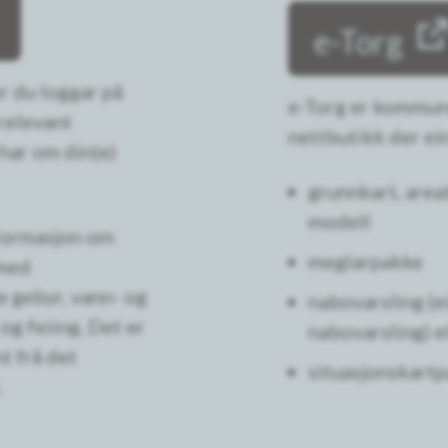
e-Torg
r du loggar på
e-Torg er kommu
 relevant
nettbutikk der ei
ar om din(e)
grunnkart, area
modell
nformasjon om
meglarpakke
 med
gebyr, vann- og
nabovarsling (e
og feiing. Det er
nabovarsling) 
t frå det
situasjonskart
.