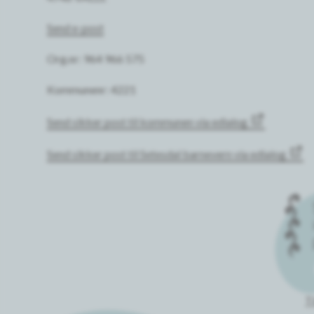
Send e-post
Org.nr: 964 966 575
Kommunenr: 4221
Send sikker post til kommunen via edialog
Send sikker post til Setesdal barnevern via edialog
T