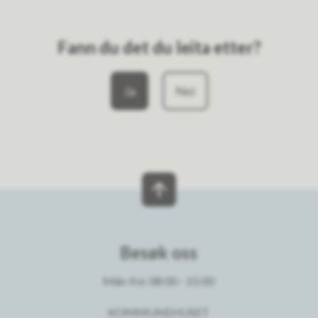
Fann du det du leita etter?
Ja
Nei
Besøk oss
Mån-fre: 08:00 - 15:00
KOMMUNEHUSET