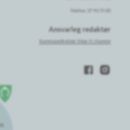
Telefon: 37 93 75 00
Ansvarleg redaktør
Kommunedirektør Vidar H. Homme
AS