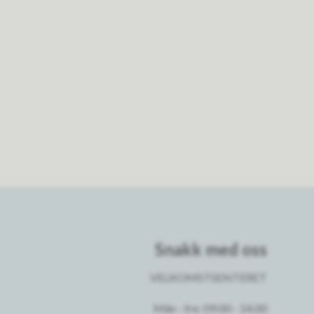
Snakk med oss
VELKOMSTSENTERET
Mån - fre: 09:00 - 14.00