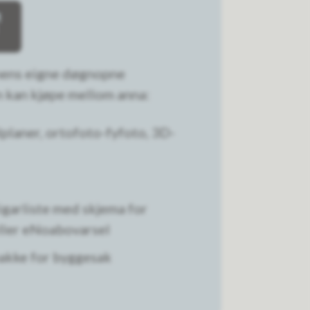
nens eigne døgnopne
n kan kjøpe mellom anna:
lplaner, ortofoto-fyfoto, 3D-
igarliste med skjema for
eller eNoabovarsel
pakke for byggesak