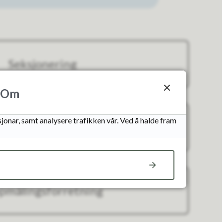
Seksjonering
Om
jonar, samt analysere trafikken vår. Ved å halde fram
nslåing av eigendom
pmålingsforretning