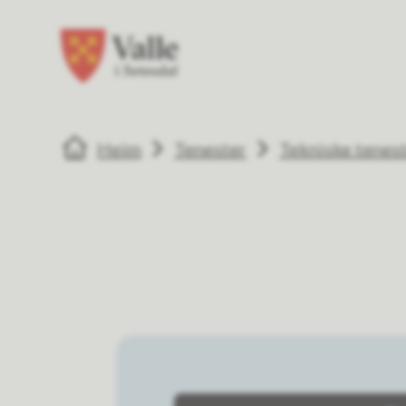
Valle kommune
Valle kommune
Du er her:
Heim
Tenester
Tekniske tenes