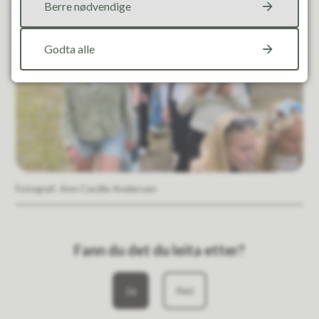
Berre nødvendige
Godta alle
Ann Cecilie Andersen
Fann du det du leita etter?
Ja
Nei