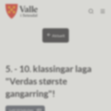
Valle kommune
Valle kommune
Du er her:
Aktuelt
5. - 10. klassingar laga
"Verdas største
gangarring"!
Lytt til teksten