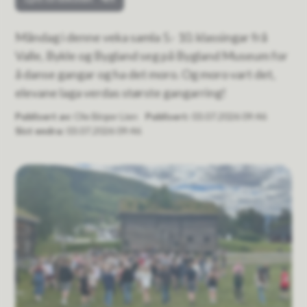
Måndag i denne veka samla 5.- 10. klassingar frå
Valle, Bykle og Bygland seg på Bygland Museum for
å danse gangar og ha det moro. Og moro vart det,
elevane laga verdas største gangarring!
Publisert av
Ole Birger Lien
Publisert
03.07.2026 09:46
Sist endra
03.07.2026 09:46