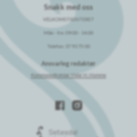
Snakk med oss
VELKOMSTSENTERET
Mån - fre: 09:00 - 14.00
Telefon: 37 93 75 00
Ansvarleg redaktør
Kommunedirektør Vidar H. Homme