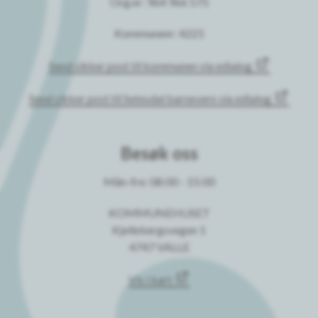
Org.nr: 964 966 575
Kommunenr: 4221
Send sikker post til kommunen via edialog
Send sikker post til Setesdal barnevern via edialog
Besøk oss
Mån-fre: 08:00 - 15:00
KOMMUNEHUSET
Kjellebergsvegen 1
4747 VALLE
Vis i kart