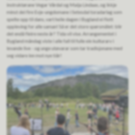
instruktørane Vegar Vårdal og Maija Lindaas, og ikkje
minst dei fire Evje-ungdomane i Setesdal toradarlag som
spelte opp til dans, vart heile dagen i Bygland ei flott
oppleving for alle saman! Så er det store spørsmålet: blir
det endå fleire neste år? Tida vil vise. Arrangementet i
Bygland måndag viste i alle fall til fulle ein kulturarv i
levande live - og unge utøvarar som tar tradisjonane med
seg vidare inn mot nye tiår!