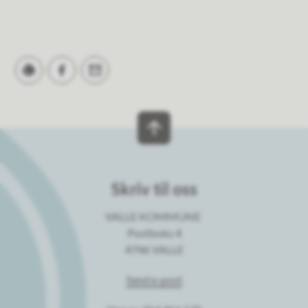
Skriv ut
Del på Facebook
Tips en venn
Skriv til oss
VALLE KOMMUNE
Postboks 4
4746 VALLE
Send e-post