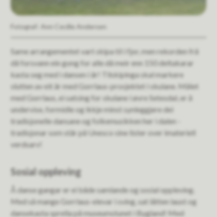
Ann Cecilie Andersen
Same arrangementet vart skipa til i fjor, men rekorden frå
då forsvann ein gong for alle då meir enn 150 deltakarar
kasta seg med i dansen i år! Tilskipinga skal markere
slutten av eit år med Gorrlaus-prosjektet i skulane. Målet
med Gorrlaus, ei satsing for skulane i øvre Setesdal, er å
undervise, formidle og ikkje minst synleggjere dei
tradisjonelle dansane og folkemusikken her i dalen -
tradisjonar som står på Unesco sine lister over imateriell
verdsarv!
Sosial oppleving
Å danse gangar er ei både samlande og sosial oppleving.
Med så mange Gorrlaus-elevar i sving, sat låtten laust og
dansekasta sprella på museumstunet i Bygland! Med