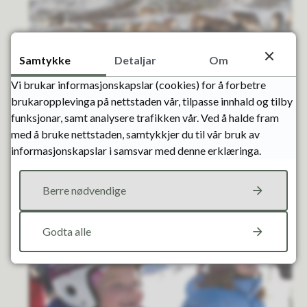
Samtykke
Detaljar
Om
Vi brukar informasjonskapslar (cookies) for å forbetre
brukaropplevinga på nettstaden vår, tilpasse innhald og tilby
funksjonar, samt analysere trafikken vår. Ved å halde fram
Tilskotsordning for "Villreinfjellet som
med å bruke nettstaden, samtykkjer du til vår bruk av
verdiskapar"
informasjonskapslar i samsvar med denne erklæringa.
Tilskotsordninga Villreinfjellet som verdiskapar skal
stimulere til verdiskaping knytt til dei nasjonale
villreinområda, og særleg retta mot ulike del...
Berre nødvendige
Godta alle