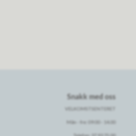
Snakk med oss
VELKOMSTSENTERET
Mån - fre: 09:00 - 14.00
Telefon: 37 93 75 00