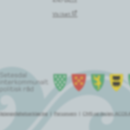
4747 VALLE
Vis i kart
ilgjengelighetserklæring
Personvern
CMS og design: ACOS 