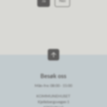
Ja
Nei
Besøk oss
Mån-fre: 08:00 - 15:00
KOMMUNEHUSET
Kjellebergsvegen 1