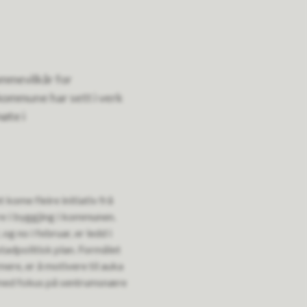
ammevilkår for
kommune har sett i verk
øte i
t kome fleire initiativ frå
re i byggjing i kommunen.
g no i februar, er ledd i
tadpolitisk plan. Formålet
rmere, er å motivere til auka
 med fokus på sentrumsnære