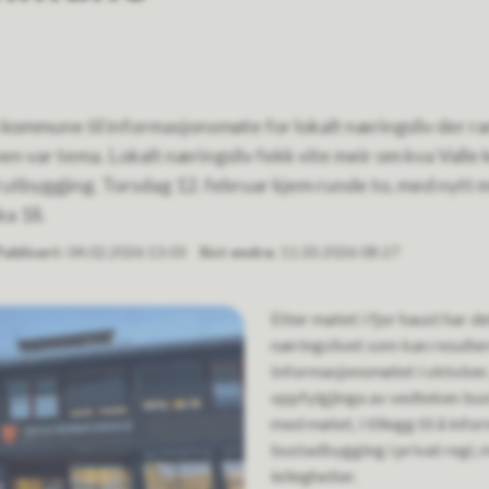
lle kommune til informasjonsmøte for lokalt næringsliv der r
 var tema. Lokalt næringsliv fekk vite meir om kva Valle 
til utbyggjing. Torsdag 12. februar kjem runde to, med nytt m
a 18.
Publisert
04.02.2026 13:03
Sist endra
11.03.2026 08:27
Etter møtet i fjor haust har de
næringslivet som kan resulte
Informasjonsmøtet i oktober, o
oppfylgjinga av vedteken bus
med møtet, i tillegg til å info
bustadbygging i privat regi,
leilegheiter.