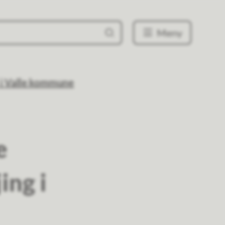
Meny
 i Valle kommune
e
ing i