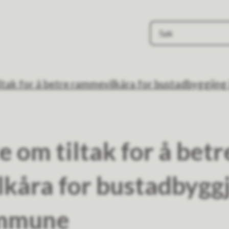
ltak for å betre rammevilkåra for bustadbyggjing
 om tiltak for å betr
kåra for bustadbyggj
ommune