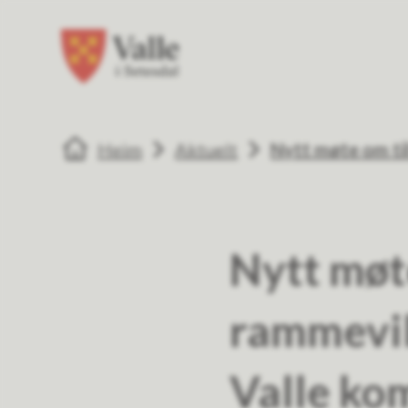
Valle kommune
Valle kommune
Du er her:
Heim
Aktuelt
Nytt møte om ti
Nytt møte
rammevil
Valle k