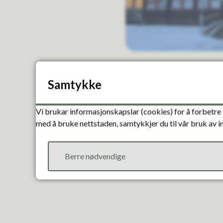
kommunen var tema. Responsen
Samtykke
Hovudtendensane frå undersø
verksemder i byggjebransjen e
Vi brukar informasjonskapslar (cookies) for å forbetre 
Les saka om bustad
med å bruke nettstaden, samtykkjer du til vår bruk av 
Berre nødvendige
Bustadpolitisk pla