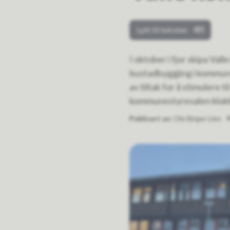
Lytt til teksten
I oktober i fjor skipa Va
bustadbyggjing i kommunen
av tiltak for å stimulere 
kommunestyresalen klokk
Publisert av
Ole Birger Lien