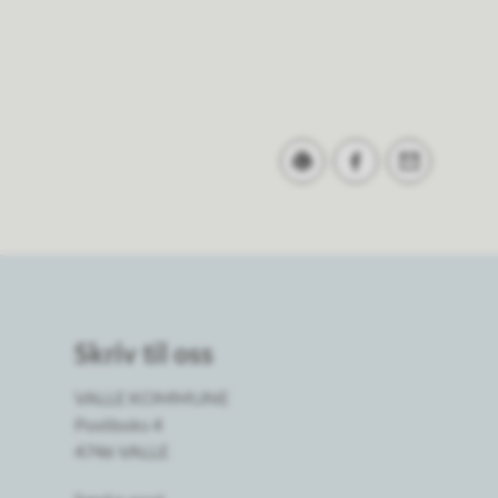
Skriv ut
Del på Facebook
Tips en venn
Skriv til oss
VALLE KOMMUNE
Postboks 4
4746 VALLE