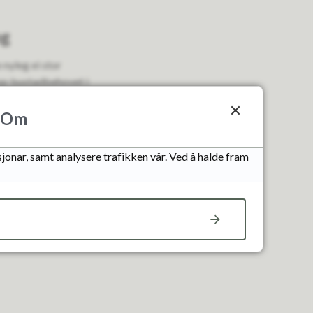
ng
nyleg ei stor
pp bustadbehovet i
vidare i arbeidet.
Om
r alle, men lokale
jonar, samt analysere trafikken vår. Ved å halde fram