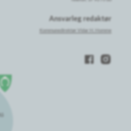
Ansvarleg redaktør
Kommunedirektør Vidar H. Homme
AS