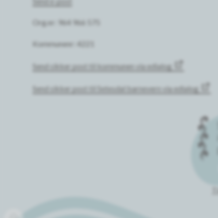
Send e-post
Org.nr: 964 966 575
Kommunenr: 4221
Send sikker post til kommunen via edialog
Send sikker post til Setesdal barnevern via edialog
T