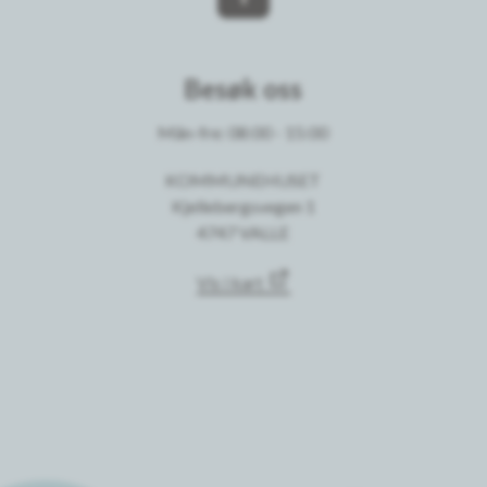
Besøk oss
Mån-fre: 08:00 - 15:00
KOMMUNEHUSET
Kjellebergsvegen 1
4747 VALLE
Vis i kart