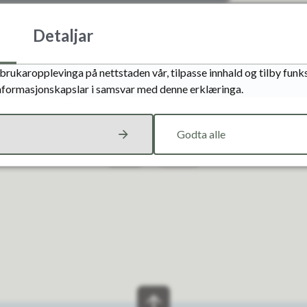
Detaljar
ist endra
17.11.2023 15:29
brukaropplevinga på nettstaden vår, tilpasse innhald og tilby funks
informasjonskapslar i samsvar med denne erklæringa.
Fann du det du leita etter?
Godta alle
Ja
Nei