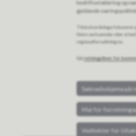
bedriftsetablering og nær
gjeldande næringspolitis
Tilskotsordninga fokuserer p
fleire verksemder eller ei hei
regionalforvaltning.no.
Sjå
retningsliner for kom
Søknadsskjema på r
Mal for forretnings
Vedtekter for tilta