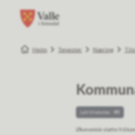
Valle kommune
Valle kommune
Du er her:
Heim
Tenester
Næring
Til
Kommuna
Lytt til teksten
Økonomisk støtte frå kom