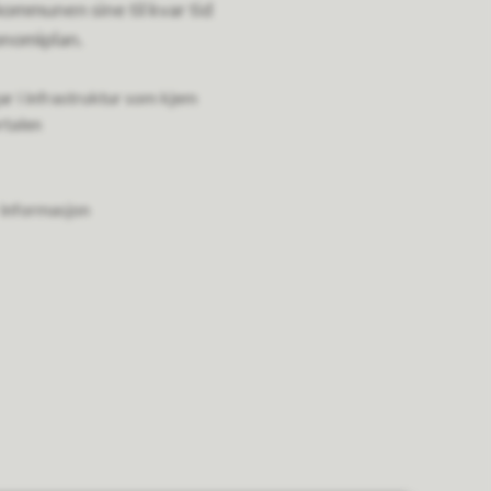
ommunen sine til kvar tid
konomiplan.
r i infrastruktur som kjem
rtalen
 informasjon