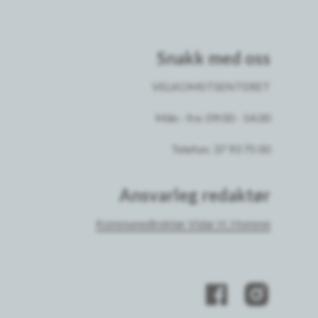
Snakk med oss
VELKOMSTSENTERET
Mån - fre: 09:00 - 14.00
Telefon: 37 93 75 00
Ansvarleg redaktør
Kommunedirektør Vidar H. Homme