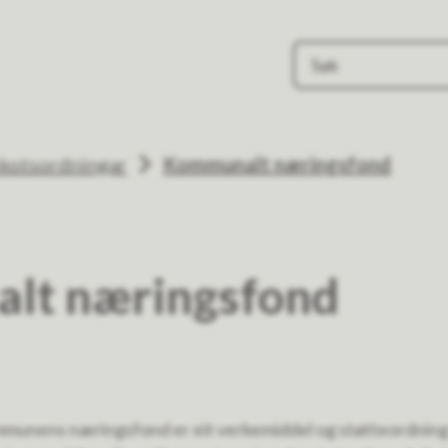
skotsordningar
Kommunalt næringsfond
lt næringsfond
munens næringsfond er eit verkemiddel og støtteordning 