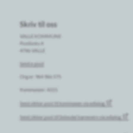
Skriv til oss
VALLE KOMMUNE
Postboks 4
4746 VALLE
Send e-post
Org.nr: 964 966 575
Kommunenr: 4221
Send sikker post til kommunen via edialog
Send sikker post til Setesdal barnevern via edialog