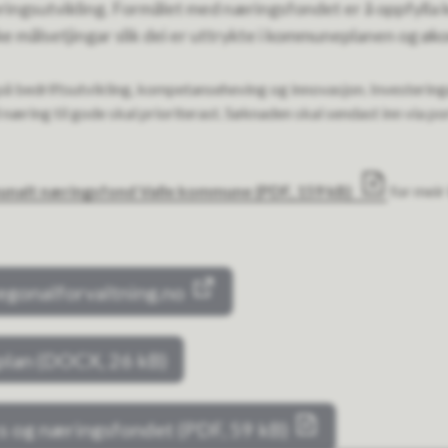
ingsutvikling. Formålet med næringsfondet er å oppfylla k
ke målsetjingar slik dei er uttrykte i kommuneplanen og ø
å bedriftsutvikling, kompetanseheving og innovasjon. Investeringa
l næring til gode skal prioriterast. Søknaden skal sendast inn via po
munalt næringsfond Valle kommune
(PDF, 159 kB)
for meir
egonalforvaltning.no
plan
(DOCX, 26 kB)
ks og næringsfondet
(PDF, 59 kB)