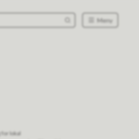
Meny
for lokal