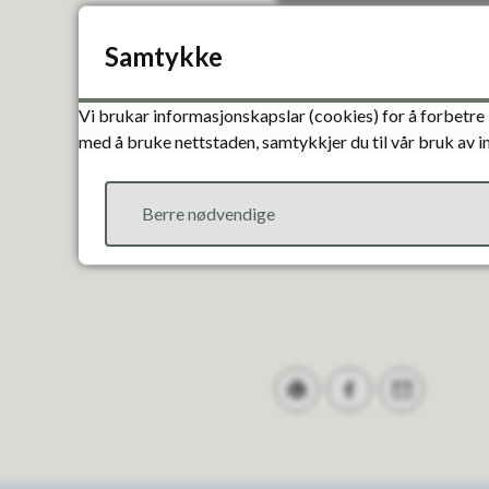
Samtykke
Publisert
31.10.2023 13:19
S
Vi brukar informasjonskapslar (cookies) for å forbetre 
med å bruke nettstaden, samtykkjer du til vår bruk av 
Berre nødvendige
Skriv ut
Del på Facebook
Tips en venn